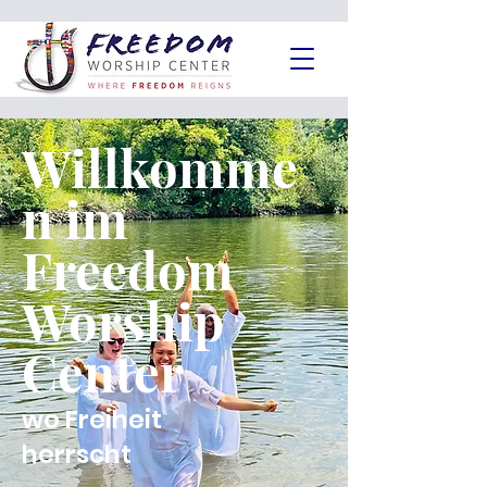
Willkomme
n im
Freedom
Worship
Center
wo Freiheit
herrscht